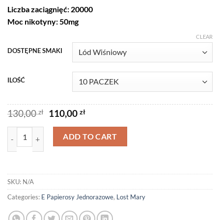
through
Liczba zaciągnięć: 20000
200,00 zł
Moc nikotyny: 50mg
CLEAR
DOSTĘPNE SMAKI
ILOŚĆ
Original
Current
130,00
zł
110,00
zł
price
price
was:
is:
Lost Mary MO20000 Pro - 50mg quantity
ADD TO CART
130,00 zł.
110,00 zł.
SKU:
N/A
Categories:
E Papierosy Jednorazowe
,
Lost Mary