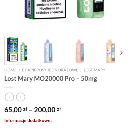
HOME
/
E PAPIEROSY JEDNORAZOWE
/
LOST MARY
Lost Mary MO20000 Pro – 50mg
Price
65,00
–
200,00
zł
zł
range:
Informacje dodatkowe:
65,00 zł