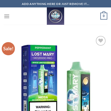
Skip
ADD ANYTHING HERE OR JUST REMOVE IT...
to
content
0
Sale!