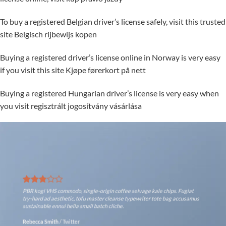
To buy a registered Belgian driver’s license safely, visit this trusted
site
Belgisch rijbewijs kopen
Buying a registered driver’s license online in Norway is very easy
if you visit this site
Kjøpe førerkort på nett
Buying a registered Hungarian driver’s license is very easy when
you visit
regisztrált jogosítvány vásárlása
PBR kogi VHS commodo, single-origin coffee selvage kale chips. Fugiat
try-hard ad aesthetic, tofu master cleanse typewriter tote bag accusamus
sustainable ennui hella small batch cliche.
Rebecca Smith
/
Twitter