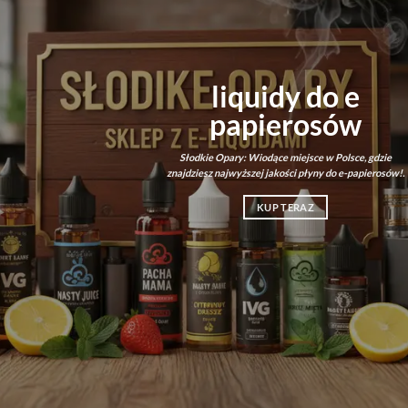
liquidy do e
papierosów
Słodkie Opary: Wiodące miejsce w Polsce, gdzie
znajdziesz najwyższej jakości płyny do e-papierosów!.
KUP TERAZ