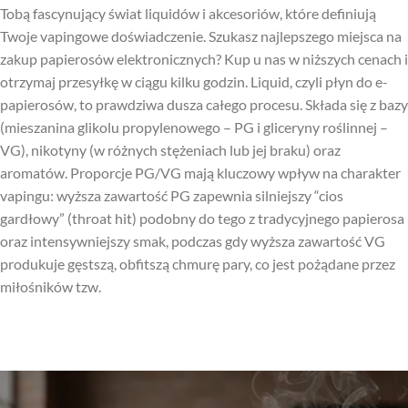
Tobą fascynujący świat liquidów i akcesoriów, które definiują
Twoje vapingowe doświadczenie. Szukasz najlepszego miejsca na
zakup papierosów elektronicznych? Kup u nas w niższych cenach i
otrzymaj przesyłkę w ciągu kilku godzin. Liquid, czyli płyn do e-
papierosów, to prawdziwa dusza całego procesu. Składa się z bazy
(mieszanina glikolu propylenowego – PG i gliceryny roślinnej –
VG), nikotyny (w różnych stężeniach lub jej braku) oraz
aromatów. Proporcje PG/VG mają kluczowy wpływ na charakter
vapingu: wyższa zawartość PG zapewnia silniejszy “cios
gardłowy” (throat hit) podobny do tego z tradycyjnego papierosa
oraz intensywniejszy smak, podczas gdy wyższa zawartość VG
produkuje gęstszą, obfitszą chmurę pary, co jest pożądane przez
miłośników tzw.