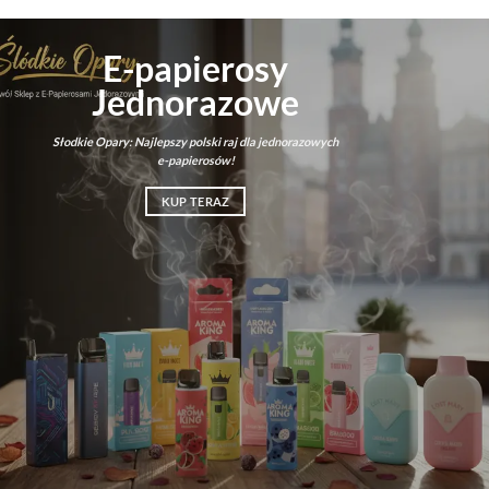
E-papierosy
Jednorazowe
Słodkie Opary: Najlepszy polski raj dla jednorazowych
e-papierosów!
KUP TERAZ