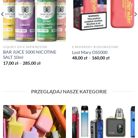
LIQUIDY DO E PAPIEROSÓW
E PAPIEROSY JEDNORAZOWE
BAR JUICE 5000 NICOTINE
Lost Mary OS5000
SALT 10ml
Price
48,00
zł
–
160,00
zł
range:
Price
17,00
zł
–
285,00
zł
48,00 zł
range:
through
17,00 zł
160,00 zł
through
285,00 zł
PRZEGLĄDAJ NASZE KATEGORIE