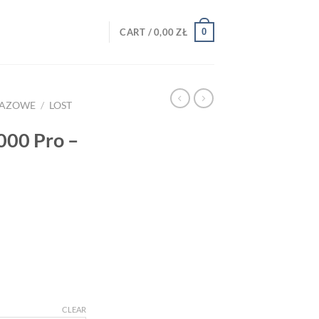
0
CART /
0,00
ZŁ
RAZOWE
/
LOST
00 Pro –
rice
ange:
5,00 zł
through
00,00 zł
CLEAR