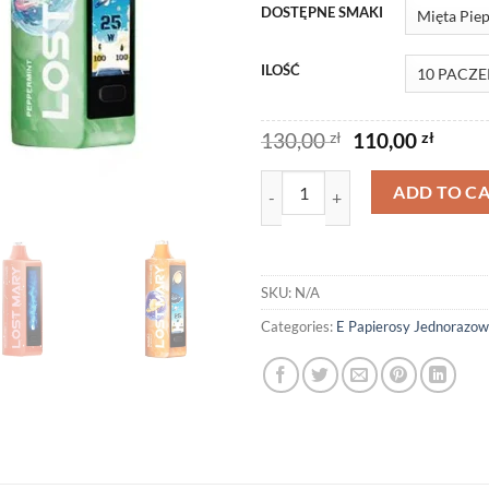
DOSTĘPNE SMAKI
ILOŚĆ
Original
Curre
130,00
zł
110,00
zł
price
price
was:
is:
Lost Mary MO20000 Pro - 50mg q
ADD TO C
130,00 zł.
110,00
SKU:
N/A
Categories:
E Papierosy Jednorazo