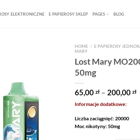
ROSY ELEKTRONICZNE
E PAPIEROSY SKLEP
PAGES
BLOG
HOME
/
E PAPIEROSY JEDNO
MARY
Lost Mary MO200
50mg
P
65,00
–
200,00
zł
zł
r
Informacje dodatkowe:
6
Liczba zaciągnięć: 20000
2
Moc nikotyny: 50mg