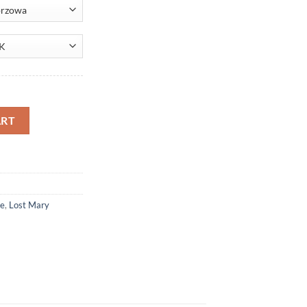
nt
uantity
ART
 zł.
we
,
Lost Mary