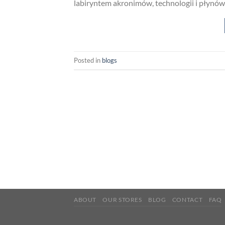
labiryntem akronimów, technologii i płynów.
Posted in
blogs
ABOUT
OUR STORES
BLOG
CONTACT
FAQ