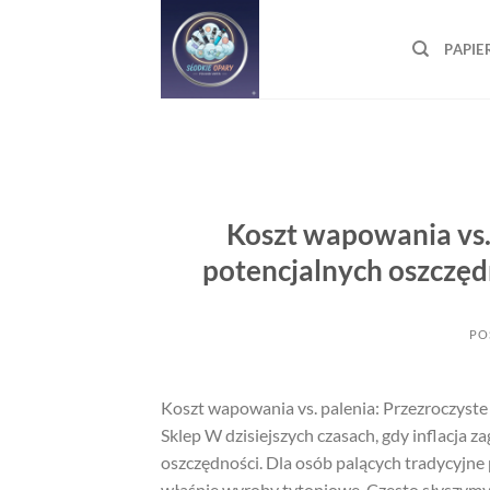
Skip
to
PAPIE
content
Koszt wapowania vs.
potencjalnych oszczęd
PO
Koszt wapowania vs. palenia: Przezroczyste
Sklep W dzisiejszych czasach, gdy inflacja z
oszczędności. Dla osób palących tradycyjne 
właśnie wyroby tytoniowe. Często słyszymy, że