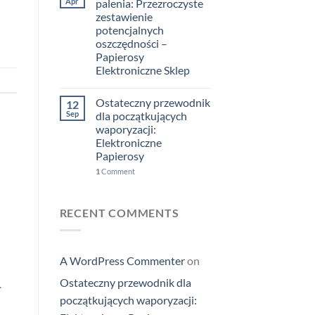
Apr
palenia: Przezroczyste
zestawienie
potencjalnych
oszczędności –
Papierosy
Elektroniczne Sklep
Ostateczny przewodnik
12
Sep
dla początkujących
waporyzacji:
Elektroniczne
Papierosy
1
Comment
RECENT COMMENTS
A WordPress Commenter
on
Ostateczny przewodnik dla
.
początkujących waporyzacji: