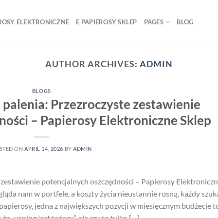
ROSY ELEKTRONICZNE
E PAPIEROSY SKLEP
PAGES
BLOG
AUTHOR ARCHIVES:
ADMIN
BLOGS
 palenia: Przezroczyste zestawienie
ności – Papierosy Elektroniczne Sklep
STED ON
APRIL 14, 2026
BY
ADMIN
 zestawienie potencjalnych oszczędności – Papierosy Elektronicz
agląda nam w portfele, a koszty życia nieustannie rosną, każdy szuk
papierosy, jedna z największych pozycji w miesięcznym budżecie t
 „vaping jest tańszy”, ale czy to tylko […]