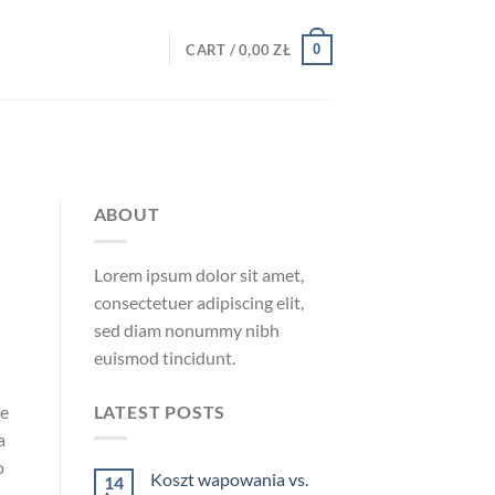
0
CART /
0,00
ZŁ
ABOUT
Lorem ipsum dolor sit amet,
consectetuer adipiscing elit,
sed diam nonummy nibh
euismod tincidunt.
LATEST POSTS
ne
a
o
Koszt wapowania vs.
14