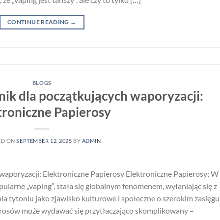
CONTINUE READING
→
BLOGS
ik dla początkujących waporyzacji:
troniczne Papierosy
ED ON
SEPTEMBER 12, 2025
BY
ADMIN
waporyzacji: Elektroniczne Papierosy Elektroniczne Papierosy; W
pularne „vaping”, stała się globalnym fenomenem, wyłaniając się z
ia tytoniu jako zjawisko kulturowe i społeczne o szerokim zasięgu
erosów może wydawać się przytłaczająco skomplikowany –