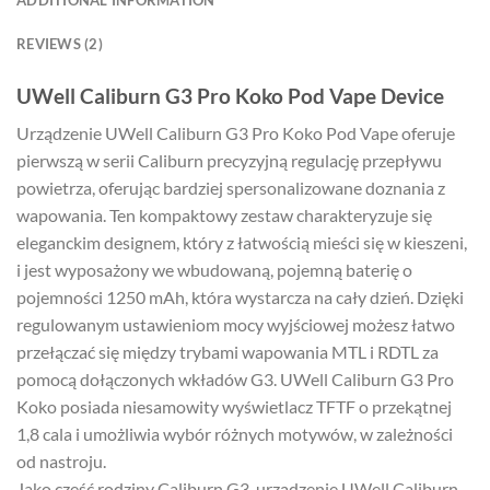
REVIEWS (2)
UWell Caliburn G3 Pro Koko Pod Vape Device
Urządzenie UWell Caliburn G3 Pro Koko Pod Vape oferuje
pierwszą w serii Caliburn precyzyjną regulację przepływu
powietrza, oferując bardziej spersonalizowane doznania z
wapowania. Ten kompaktowy zestaw charakteryzuje się
eleganckim designem, który z łatwością mieści się w kieszeni,
i jest wyposażony we wbudowaną, pojemną baterię o
pojemności 1250 mAh, która wystarcza na cały dzień. Dzięki
regulowanym ustawieniom mocy wyjściowej możesz łatwo
przełączać się między trybami wapowania MTL i RDTL za
pomocą dołączonych wkładów G3. UWell Caliburn G3 Pro
Koko posiada niesamowity wyświetlacz TFTF o przekątnej
1,8 cala i umożliwia wybór różnych motywów, w zależności
od nastroju.
Jako część rodziny Caliburn G3, urządzenie UWell Caliburn