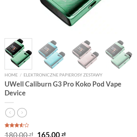
HOME
/
ELEKTRONICZNE PAPIEROSY ZESTAWY
UWell Caliburn G3 Pro Koko Pod Vape
Device
Rated
2
Original
Current
180,00
165,00
zł
zł