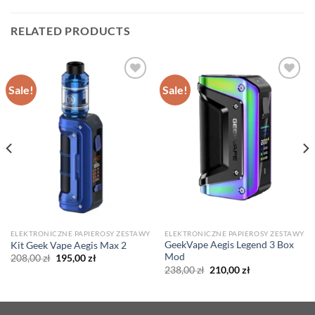
RELATED PRODUCTS
Sale!
Sale!
ELEKTRONICZNE PAPIEROSY ZESTAWY
ELEKTRONICZNE PAPIEROSY ZESTAWY
GeekVape Aegis Legend 3 Box
Kit Geek Vape Aegis Max 2
Mod
Original
Current
208,00
zł
195,00
zł
price
price
Original
Current
238,00
zł
210,00
zł
was:
is:
price
price
208,00 zł.
195,00 zł.
was:
is:
238,00 zł.
210,00 zł.