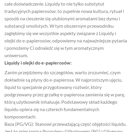
całe doświadczenie. Liquidy to nie tylko substytut
tradycyjnych papierosów; to zupełnie nowa kultura, rytuał i
sposób na cieszenie się ulubionymi aromatami bez dymu i
substancji smolistych. W tym obszernym przewodniku
zagłębimy się we wszystkie aspekty związane z Liquidy i
olejki do e-papierosów, odpowiemy na najważniejsze pytania
i pomożemy Ci odnaleźć się w tym aromatycznym
uniwersum.
Liquidy i olejki do e-papierosów:
Zanim przejdziemy do szczegółów, warto zrozumieć, czym
dokładnie są płyny do e-papierosa. W najprostszym ujęciu,
liquid to specjalnie przygotowany roztwór, który
podgrzewany przez grzałkę e-papierosa zamienia się w parę,
którą użytkownik inhaluuje. Podstawowy skład każdego
liquidu opiera się na czterech fundamentalnych
komponentach:
Baza (PG/VG): Stanowi przeważającą część objętości liquidu.
Jest to mieszanina Propylenu Glikolowego (PG) i Gliceryny