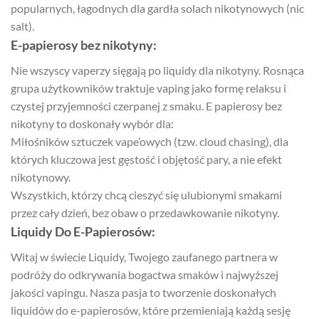
popularnych, łagodnych dla gardła solach nikotynowych (nic
salt).
E-papierosy bez nikotyny:
Nie wszyscy vaperzy sięgają po liquidy dla nikotyny. Rosnąca
grupa użytkowników traktuje vaping jako formę relaksu i
czystej przyjemności czerpanej z smaku. E papierosy bez
nikotyny to doskonały wybór dla:
Miłośników sztuczek vape’owych (tzw. cloud chasing), dla
których kluczowa jest gęstość i objętość pary, a nie efekt
nikotynowy.
Wszystkich, którzy chcą cieszyć się ulubionymi smakami
przez cały dzień, bez obaw o przedawkowanie nikotyny.
Liquidy Do E-Papierosów:
Witaj w świecie Liquidy, Twojego zaufanego partnera w
podróży do odkrywania bogactwa smaków i najwyższej
jakości vapingu. Nasza pasja to tworzenie doskonałych
liquidów do e-papierosów, które przemieniają każdą sesję