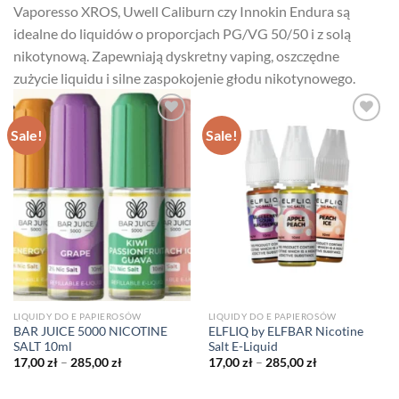
Vaporesso XROS, Uwell Caliburn czy Innokin Endura są
idealne do liquidów o proporcjach PG/VG 50/50 i z solą
nikotynową. Zapewniają dyskretny vaping, oszczędne
zużycie liquidu i silne zaspokojenie głodu nikotynowego.
Sale!
Sale!
LIQUIDY DO E PAPIEROSÓW
LIQUIDY DO E PAPIEROSÓW
BAR JUICE 5000 NICOTINE
ELFLIQ by ELFBAR Nicotine
SALT 10ml
Salt E-Liquid
Price
Price
17,00
zł
–
285,00
zł
17,00
zł
–
285,00
zł
range:
range:
17,00 zł
17,00 zł
through
through