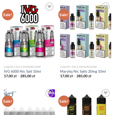
285,00 zł
285,00 zł
Sale!
Sale!
LIQUIDY DO E PAPIEROSÓW
LIQUIDY DO E PAPIEROSÓW
IVG 6000 Nic Salt 10ml
Maryliq Nic Salts 20mg 10ml
Price
Price
17,00
zł
–
285,00
zł
17,00
zł
–
285,00
zł
range:
range:
17,00 zł
17,00 zł
through
through
285,00 zł
285,00 zł
Sale!
Sale!