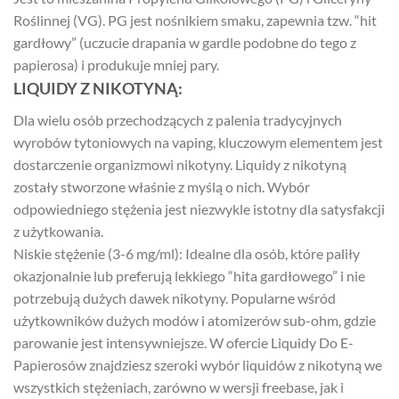
Roślinnej (VG). PG jest nośnikiem smaku, zapewnia tzw. “hit
gardłowy” (uczucie drapania w gardle podobne do tego z
papierosa) i produkuje mniej pary.
LIQUIDY Z NIKOTYNĄ:
Dla wielu osób przechodzących z palenia tradycyjnych
wyrobów tytoniowych na vaping, kluczowym elementem jest
dostarczenie organizmowi nikotyny. Liquidy z nikotyną
zostały stworzone właśnie z myślą o nich. Wybór
odpowiedniego stężenia jest niezwykle istotny dla satysfakcji
z użytkowania.
Niskie stężenie (3-6 mg/ml): Idealne dla osób, które paliły
okazjonalnie lub preferują lekkiego “hita gardłowego” i nie
potrzebują dużych dawek nikotyny. Popularne wśród
użytkowników dużych modów i atomizerów sub-ohm, gdzie
parowanie jest intensywniejsze. W ofercie Liquidy Do E-
Papierosów znajdziesz szeroki wybór liquidów z nikotyną we
wszystkich stężeniach, zarówno w wersji freebase, jak i