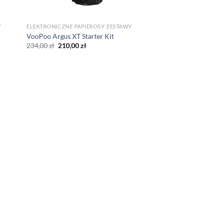
Y
ELEKTRONICZNE PAPIEROSY ZESTAWY
VooPoo Argus XT Starter Kit
Original
Current
234,00
zł
210,00
zł
price
price
was:
is:
234,00 zł.
210,00 zł.