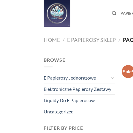
Skip
to
PAPIE
content
HOME
/
E PAPIEROSY SKLEP
/
PAG
BROWSE
Sale
E Papierosy Jednorazowe
Elektroniczne Papierosy Zestawy
Liquidy Do E Papierosów
Uncategorized
FILTER BY PRICE