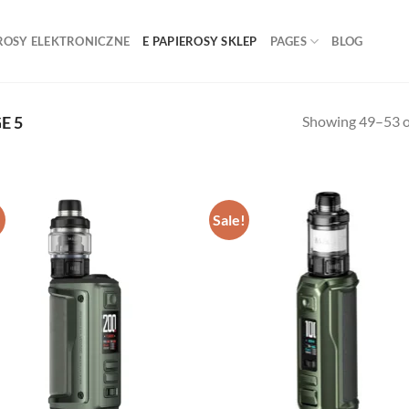
ROSY ELEKTRONICZNE
E PAPIEROSY SKLEP
PAGES
BLOG
Showing 49–53 of
E 5
!
Sale!