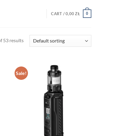
0
CART /
0,00
ZŁ
 53 results
Sale!