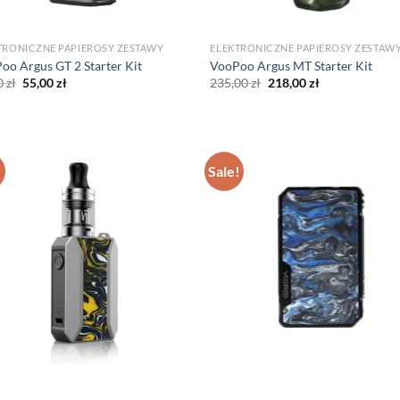
TRONICZNE PAPIEROSY ZESTAWY
ELEKTRONICZNE PAPIEROSY ZESTAW
oo Argus GT 2 Starter Kit
VooPoo Argus MT Starter Kit
Original
Current
Original
Current
0
zł
55,00
zł
235,00
zł
218,00
zł
price
price
price
price
was:
is:
was:
is:
60,00 zł.
55,00 zł.
235,00 zł.
218,00 zł.
!
Sale!