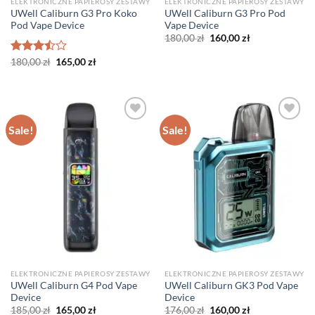
ELEKTRONICZNE PAPIEROSY ZESTAWY
ELEKTRONICZNE PAPIEROSY ZESTAWY
UWell Caliburn G3 Pro Koko
UWell Caliburn G3 Pro Pod
Pod Vape Device
Vape Device
Original
Current
180,00
zł
160,00
zł
price
price
was:
is:
Original
Current
Rated
180,00
zł
165,00
zł
180,00 zł.
160,00 zł.
price
price
3.50
out
was:
is:
of 5
180,00 zł.
165,00 zł.
Sale!
Sale!
ELEKTRONICZNE PAPIEROSY ZESTAWY
ELEKTRONICZNE PAPIEROSY ZESTAWY
UWell Caliburn G4 Pod Vape
UWell Caliburn GK3 Pod Vape
Device
Device
Original
Current
Original
Current
185,00
zł
165,00
zł
176,00
zł
160,00
zł