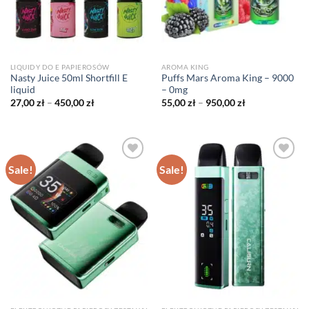
LIQUIDY DO E PAPIEROSÓW
AROMA KING
Nasty Juice 50ml Shortfill E
Puffs Mars Aroma King – 9000
liquid
– 0mg
Price
Price
27,00
zł
–
450,00
zł
55,00
zł
–
950,00
zł
range:
range:
27,00 zł
55,00 zł
through
through
450,00 zł
950,00 zł
Sale!
Sale!