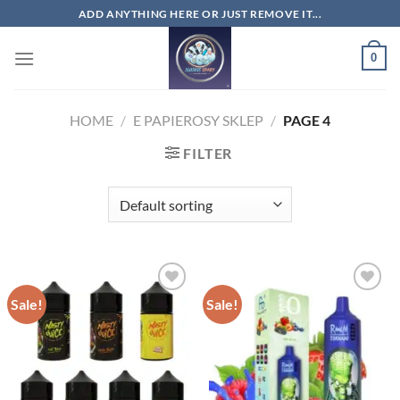
Skip
ADD ANYTHING HERE OR JUST REMOVE IT...
to
content
0
HOME
/
E PAPIEROSY SKLEP
/
PAGE 4
FILTER
Sale!
Sale!