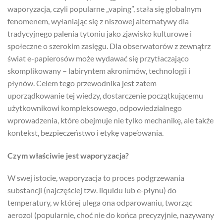
waporyzacja, czyli popularne „vaping”, stała się globalnym
fenomenem, wyłaniając się z niszowej alternatywy dla
tradycyjnego palenia tytoniu jako zjawisko kulturowe i
społeczne o szerokim zasięgu. Dla obserwatorów z zewnątrz
świat e-papierosów może wydawać się przytłaczająco
skomplikowany – labiryntem akronimów, technologii i
płynów. Celem tego przewodnika jest zatem
uporządkowanie tej wiedzy, dostarczenie początkującemu
użytkownikowi kompleksowego, odpowiedzialnego
wprowadzenia, które obejmuje nie tylko mechanikę, ale także
kontekst, bezpieczeństwo i etykę vape’owania.
Czym właściwie jest waporyzacja?
W swej istocie, waporyzacja to proces podgrzewania
substancji (najczęściej tzw. liquidu lub e-płynu) do
temperatury, w której ulega ona odparowaniu, tworząc
aerozol (popularnie, choć nie do końca precyzyjnie, nazywany