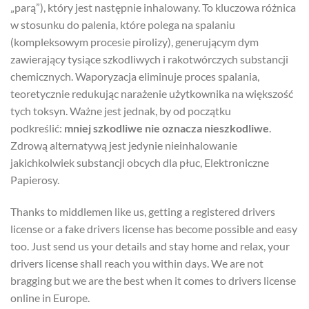
„parą”), który jest następnie inhalowany. To kluczowa różnica
w stosunku do palenia, które polega na spalaniu
(kompleksowym procesie pirolizy), generującym dym
zawierający tysiące szkodliwych i rakotwórczych substancji
chemicznych. Waporyzacja eliminuje proces spalania,
teoretycznie redukując narażenie użytkownika na większość
tych toksyn. Ważne jest jednak, by od początku
podkreślić:
mniej szkodliwe nie oznacza nieszkodliwe
.
Zdrową alternatywą jest jedynie nieinhalowanie
jakichkolwiek substancji obcych dla płuc, Elektroniczne
Papierosy.
Thanks to middlemen like us, getting a registered drivers
license or a fake drivers license has become possible and easy
too. Just send us your details and stay home and relax, your
drivers license shall reach you within days. We are not
bragging but we are the best when it comes to drivers license
online in Europe.