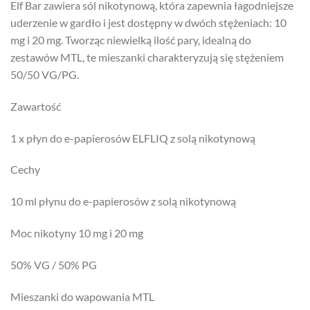
Elf Bar zawiera sól nikotynową, która zapewnia łagodniejsze
uderzenie w gardło i jest dostępny w dwóch stężeniach: 10
mg i 20 mg. Tworząc niewielką ilość pary, idealną do
zestawów MTL, te mieszanki charakteryzują się stężeniem
50/50 VG/PG.
Zawartość
1 x płyn do e-papierosów ELFLIQ z solą nikotynową
Cechy
10 ml płynu do e-papierosów z solą nikotynową
Moc nikotyny 10 mg i 20 mg
50% VG / 50% PG
Mieszanki do wapowania MTL