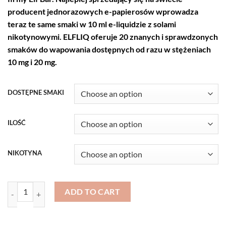
through
producent jednorazowych e-papierosów wprowadza
285,00 zł
teraz te same smaki w 10 ml e-liquidzie z solami
nikotynowymi. ELFLIQ oferuje 20 znanych i sprawdzonych
smaków do wapowania dostępnych od razu w stężeniach
10 mg i 20 mg.
DOSTĘPNE SMAKI
ILOŚĆ
NIKOTYNA
ELFLIQ by ELFBAR Nicotine Salt E-Liquid quantity
ADD TO CART