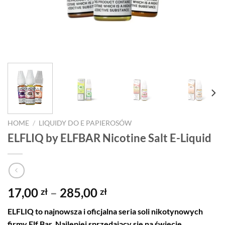
HOME
/
LIQUIDY DO E PAPIEROSÓW
ELFLIQ by ELFBAR Nicotine Salt E-Liquid
Price
17,00
–
285,00
zł
zł
range:
ELFLIQ to najnowsza i oficjalna seria soli nikotynowych
17,00 zł
firmy Elf Bar. Najlepiej sprzedający się na świecie